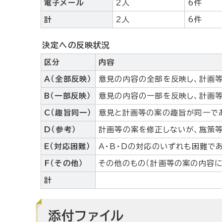
電子メール
2人
6件
計
2人
6件
決定への反映状況
区分
内容
A（全部反映）
意見の内容の全部を反映し、計画
B（一部反映）
意見の内容の一部を反映し、計画
C（趣旨同一）
意見と計画等の案の趣旨が同一で
D（参考）
計画等の案を修正しないが、施策
E（対応困難）
A・B・Dの対応のいずれも困難で
F（その他）
その他のもの（計画等の案の内容に
計
添付ファイル