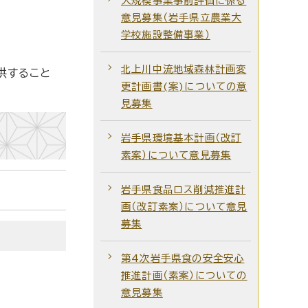
大規模事業事前評価に係る
意見募集（岩手県立農業大
学校施設整備事業）
北上川中流地域森林計画変
供すること
更計画書(案)についての意
見募集
岩手県環境基本計画（改訂
素案）について意見募集
岩手県食品ロス削減推進計
画（改訂素案）について意見
募集
第4次岩手県食の安全安心
推進計画（素案）についての
意見募集