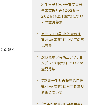
岩手県子ども・子育て支援
事業支援計画（2025～
2029）（改訂素案）につい
ての意見募集
アテルイの里 水と緑の推
進計画（素案）についての意
見募集
で閲覧く
次期児童虐待防止アクショ
ンプラン（素案）についての
意見募集
第2期岩手県自転車活用推
進計画（素案）に対する意見
募集について
「岩手県酪農・肉用牛生産近