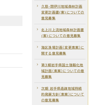
久慈・閉伊川地域森林計画
変更計画書(案)についての
意見募集
北上川上流地域森林計画書
(案)についての意見募集
海区漁場計画（変更素案）に
関する意見募集
第3期岩手県国土強靱化地
域計画（素案）についての意
見募集
次期 岩手県過疎地域持続
的発展方針（素案）について
の意見募集