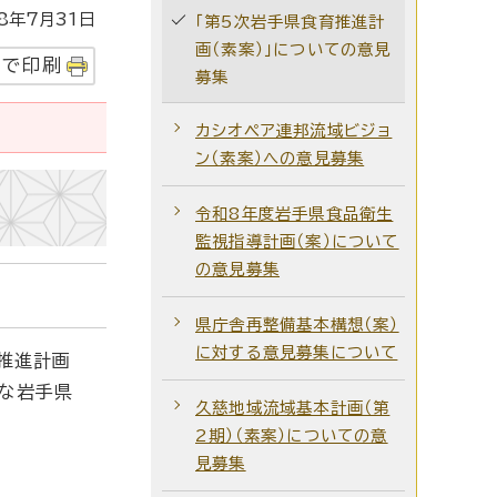
年7月31日
「第5次岩手県食育推進計
画（素案）」についての意見
字で印刷
募集
カシオペア連邦流域ビジョ
ン（素案）への意見募集
令和8年度岩手県食品衛生
監視指導計画（案）について
の意見募集
県庁舎再整備基本構想（案）
に対する意見募集について
推進計画
たな岩手県
久慈地域流域基本計画（第
2期）（素案）についての意
見募集