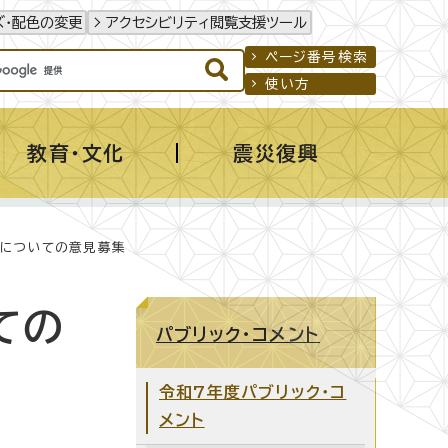
ズ・配色の変更
アクセシビリティ閲覧支援ツール
ページ番号検索
使い方
教育・文化
震災復興
」についての意見募集
ての
パブリック・コメント
令和7年度パブリック・コ
メント