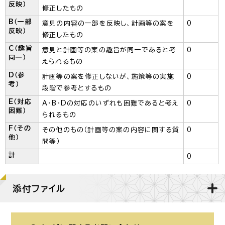
反映）
修正したもの
B（一部
意見の内容の一部を反映し、計画等の案を
0
反映）
修正したもの
C（趣旨
意見と計画等の案の趣旨が同一であると考
0
同一）
えられるもの
D（参
計画等の案を修正しないが、施策等の実施
0
考）
段階で参考とするもの
E（対応
A・B・Dの対応のいずれも困難であると考え
0
困難）
られるもの
F（その
その他のもの（計画等の案の内容に関する質
0
他）
問等）
計
0
添付ファイル