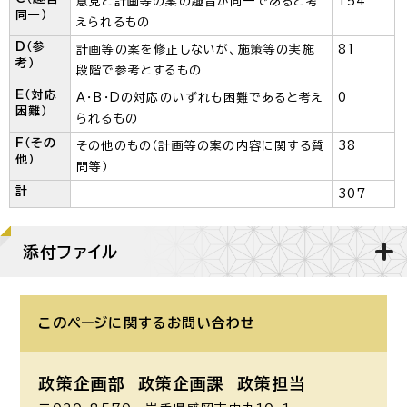
意見と計画等の案の趣旨が同一であると考
154
同一）
えられるもの
D（参
計画等の案を修正しないが、施策等の実施
81
考）
段階で参考とするもの
E（対応
A・B・Dの対応のいずれも困難であると考え
0
困難）
られるもの
F（その
その他のもの（計画等の案の内容に関する質
38
他）
問等）
計
307
添付ファイル
このページに関する
お問い合わせ
政策企画部 政策企画課
政策担当