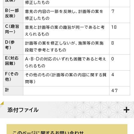
反映）
修正したもの
B（一部
意見の内容の一部を反映し、計画等の案を
7
反映）
修正したもの
C（趣旨
意見と計画等の案の趣旨が同一であると考
18
同一）
えられるもの
D（参
計画等の案を修正しないが、施策等の実施
8
考）
段階で参考とするもの
E（対応
A・B・Dの対応のいずれも困難であると考え
0
困難）
られるもの
F（その
その他のもの（計画等の案の内容に関する質
4
他）
問等）
計
47
添付ファイル
このページに関する
お問い合わせ