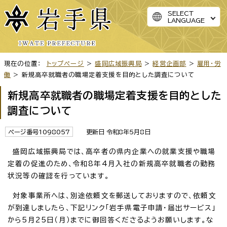
SELECT
LANGUAGE
現在の位置：
トップページ
>
盛岡広域振興局
>
経営企画部
>
雇用・労
働
> 新規高卒就職者の職場定着支援を目的とした調査について
新規高卒就職者の職場定着支援を目的とした
調査について
ページ番号1098057
更新日 令和8年5月8日
盛岡広域振興局では、高卒者の県内企業への就業支援や職場
定着の促進のため、令和8年4月入社の新規高卒就職者の勤務
状況等の確認を行っています。
対象事業所へは、別途依頼文を郵送しておりますので、依頼文
が到達しましたら、下記リンク「岩手県電子申請・届出サービス」
から5月25日（月）までに御回答くださるようお願いします。な