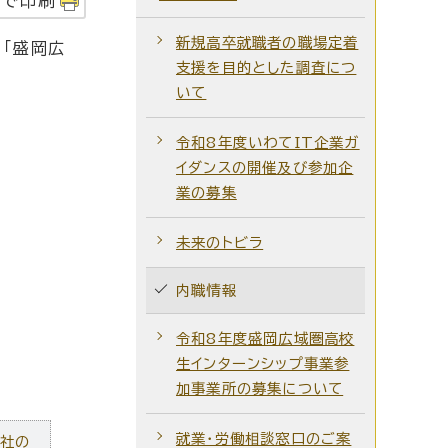
字で印刷
新規高卒就職者の職場定着
、「盛岡広
支援を目的とした調査につ
いて
令和8年度いわてIT企業ガ
イダンスの開催及び参加企
業の募集
未来のトビラ
内職情報
令和8年度盛岡広域圏高校
生インターンシップ事業参
加事業所の募集について
就業・労働相談窓口のご案
ズ社の