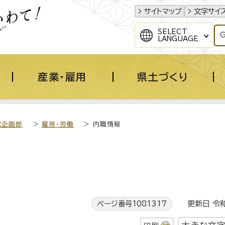
サイトマップ
文字サイ
SELECT
LANGUAGE
産業・雇用
県土づくり
営企画部
>
雇用・労働
> 内職情報
ページ番号1081317
更新日 令和