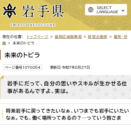
SELECT
LANGUAGE
現在の位置：
トップページ
>
盛岡広域振興局
>
経営企画部
>
雇用・労
働
> 未来のトビラ
未来のトビラ
ページ番号1070864
更新日 令和7年8月27日
岩手にだって、自分の思いやスキルが生かせる仕
事があるんですよ、実は。
将来岩手に戻ってきたいなぁ、いつまでも岩手にいたい
なぁ。でも、働く場所ってあるの？…っていう皆さま