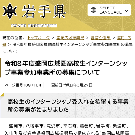
SELECT
LANGUAGE
現在の位置：
トップページ
>
盛岡広域振興局
>
経営企画部
>
雇用・労
働
> 令和8年度盛岡広域圏高校生インターンシップ事業参加事業所の募集
について
令和8年度盛岡広域圏高校生インターンシッ
プ事業参加事業所の募集について
ページ番号1097184
更新日 令和8年3月27日
高校生のインターンシップ受入れを希望する事業
所の募集が始まりました
盛岡市、八幡平市、滝沢市、雫石町、葛巻町、岩手町、紫波町、
矢巾町及び岩手県盛岡広域振興局で構成される「盛岡広域圏高