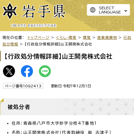
SELECT
LANGUAGE
現在の位置：
トップページ
>
くらし・環境
>
環境
>
産業廃棄物
>
行政
処分情報
> 【行政処分情報詳細】山王開発株式会社
【行政処分情報詳細】山王開発株式会社
ページ番号1092413
更新日 令和7年12月1日
被処分者
住所：青森県八戸市大字妙字分枝47番地1
名称：山王開発株式会社（代表取締役 崩 志津子）