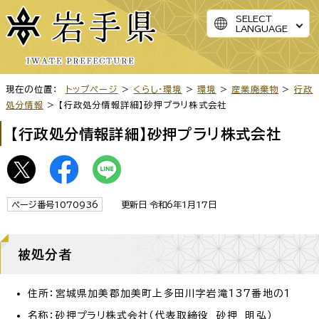
SELECT
LANGUAGE
現在の位置：
トップページ
>
くらし・環境
>
環境
>
産業廃棄物
>
行政
処分情報
> 【行政処分情報詳細】砂押プラリ株式会社
【行政処分情報詳細】砂押プラリ株式会社
ページ番号1070936
更新日 令和6年1月17日
被処分者
住所：宮城県加美郡加美町上多田川字岩滝137番地の1
名称：砂押プラリ株式会社（代表取締役 砂押 明弘）