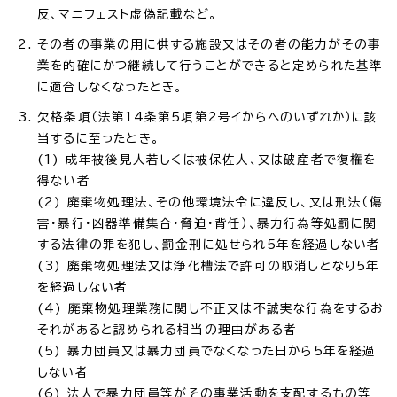
反、マニフェスト虚偽記載など。
その者の事業の用に供する施設又はその者の能力がその事
業を的確にかつ継続して行うことができると定められた基準
に適合しなくなったとき。
欠格条項（法第14条第5項第2号イからへのいずれか）に該
当するに至ったとき。
(1) 成年被後見人若しくは被保佐人、又は破産者で復権を
得ない者
(2) 廃棄物処理法、その他環境法令に違反し、又は刑法（傷
害・暴行・凶器準備集合・脅迫・背任）、暴力行為等処罰に関
する法律の罪を犯し、罰金刑に処せられ5年を経過しない者
(3) 廃棄物処理法又は浄化槽法で許可の取消しとなり5年
を経過しない者
(4) 廃棄物処理業務に関し不正又は不誠実な行為をするお
それがあると認められる相当の理由がある者
(5) 暴力団員又は暴力団員でなくなった日から5年を経過
しない者
(6) 法人で暴力団員等がその事業活動を支配するもの等