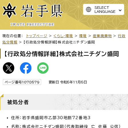
SELECT
LANGUAGE
現在の位置：
トップページ
>
くらし・環境
>
環境
>
産業廃棄物
>
行政
処分情報
> 【行政処分情報詳細】株式会社ニチダン盛岡
【行政処分情報詳細】株式会社ニチダン盛岡
ページ番号1078679
更新日 令和6年11月6日
被処分者
住所：岩手県盛岡市乙部30地割72番地3
名称：株式会社ニチダン盛岡（代表取締役 亡 佐藤 公信）