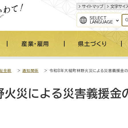
サイトマップ
文字サイ
SELECT
LANGUAGE
産業・雇用
県土づくり
福祉全般
>
通知関係
> 令和8年大槌町林野火災による災害義援金
野火災による災害義援金