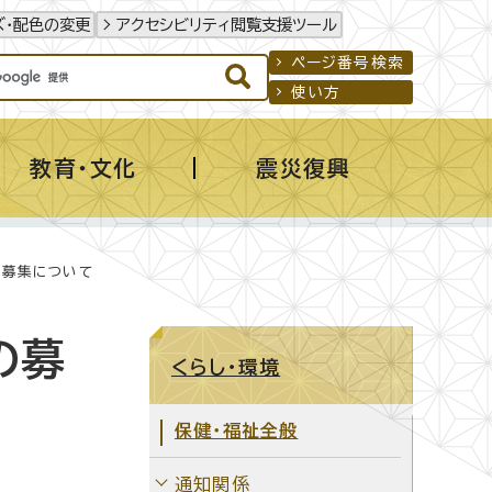
ズ・配色の変更
アクセシビリティ閲覧支援ツール
ページ番号検索
使い方
教育・文化
震災復興
の募集について
の募
くらし・環境
保健・福祉全般
通知関係