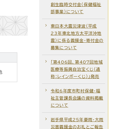
創生臨時交付金（保健福祉
部事業）について
東日本大震災津波（平成
23年東北地方太平洋沖地
震）に係る義援金・寄付金の
募集について
「第406回、第407回地域
医療等振興自治宝くじ（通
也
称：レインボーくじ）」発売
令和6年度市町村保健・福
祉主管課長会議の資料掲載
について
岩手県平成25年豪雨・大雨
災害義援金のお礼とご報告