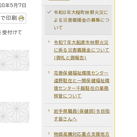
8年5月7日
令和8年大槌町林野火災に
字で印刷
よる災害義援金の募集につ
いて
を受付けて
令和7年大船渡市林野火災
に係る災害義援金について
(御礼と御報告)
花巻保健福祉環境センター
遠野駐在と一関保健福祉環
境センター千厩駐在の業務
移管について
岩手県職員（保健師）を目指
す皆さんへ
物価高騰対応重点支援地方