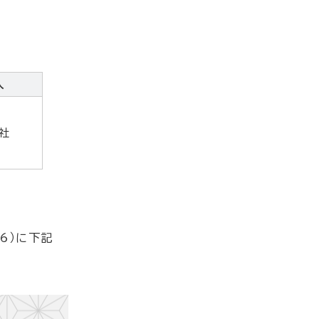
人
社
6）に下記