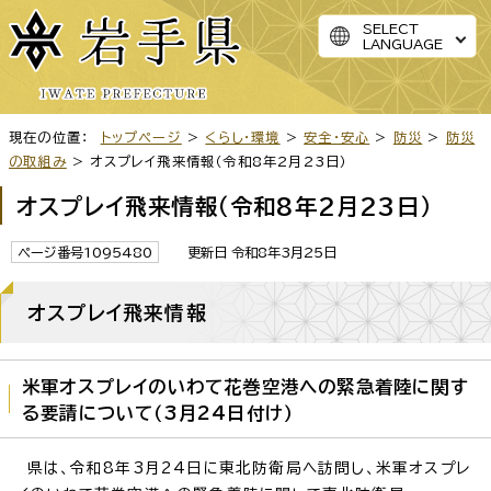
SELECT
LANGUAGE
現在の位置：
トップページ
>
くらし・環境
>
安全・安心
>
防災
>
防災
の取組み
> オスプレイ飛来情報（令和8年2月23日）
オスプレイ飛来情報（令和8年2月23日）
ページ番号1095480
更新日 令和8年3月25日
オスプレイ飛来情報
米軍オスプレイのいわて花巻空港への緊急着陸に関す
る要請について（3月24日付け）
県は、令和8年3月24日に東北防衛局へ訪問し、米軍オスプレ