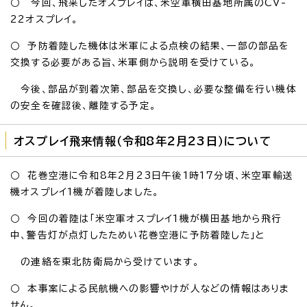
○ 今回、飛来したオスプレイは、米空軍横田基地所属のCV-
22オスプレイ。
○ 予防着陸した機体は米軍による点検の結果、一部の部品を
交換する必要がある旨、米軍側から説明を受けている。
今後、部品が到着次第、部品を交換し、必要な整備を行い機体
の安全を確認後、離陸する予定。
オスプレイ飛来情報（令和8年2月23日）について
○ 花巻空港に令和8年2月23日午後1時17分頃、米空軍輸送
機オスプレイ1機が着陸しました。
○ 今回の着陸は「米空軍オスプレイ1機が横田基地から飛行
中、警告灯が点灯したためい花巻空港に予防着陸した」と
の連絡を東北防衛局から受けています。
○ 本事案による民航機への影響やけが人などの情報はありま
せん。