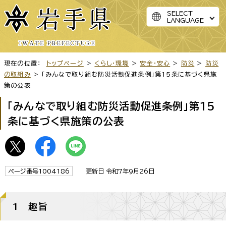
SELECT
LANGUAGE
現在の位置：
トップページ
>
くらし・環境
>
安全・安心
>
防災
>
防災
の取組み
> 「みんなで取り組む防災活動促進条例」第15条に基づく県施
策の公表
「みんなで取り組む防災活動促進条例」第15
条に基づく県施策の公表
ページ番号1004186
更新日 令和7年9月26日
1 趣旨