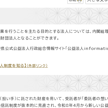
事業を行うことを主たる目的とする法人については、内閣総
益財団法人となることができます。
公式公益法人行政総合情報サイト「公益法人informati
法人制度を知る】
（外部リンク）
（担い手）に託された財産を用いて、受託者が「委託者の想い
益信託制度が抜本的に見直され、令和8年4月から新しい公