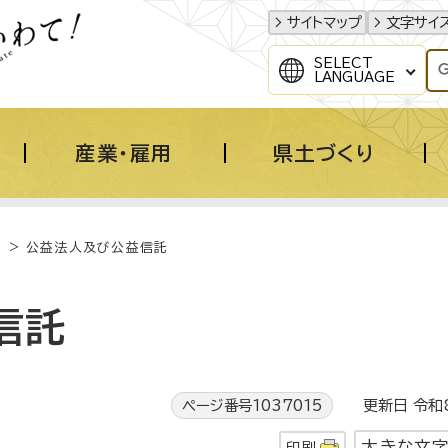
サイトマップ
文字サイ
SELECT
LANGUAGE
産業・雇用
県土づくり
> 公益法人及び公益信託
信託
ページ番号1037015
更新日 令和8
大きな文
印刷