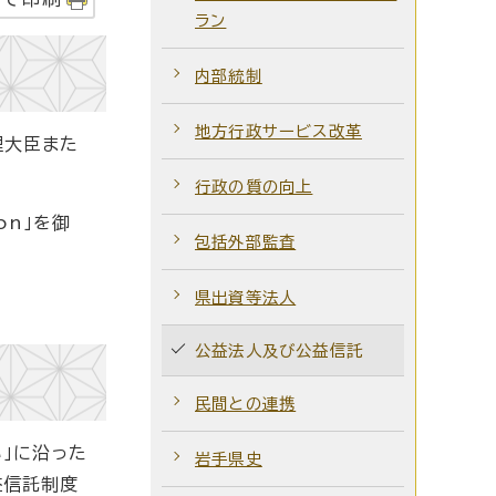
ラン
内部統制
地方行政サービス改革
理大臣また
行政の質の向上
on」を御
包括外部監査
県出資等法人
公益法人及び公益信託
民間との連携
」に沿った
岩手県史
益信託制度