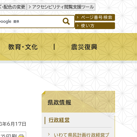
ズ・配色の変更
アクセシビリティ閲覧支援ツール
ページ番号検索
使い方
教育・文化
震災復興
県政情報
行政経営
年6月17日
いわて県民計画行政経営プ
字で印刷