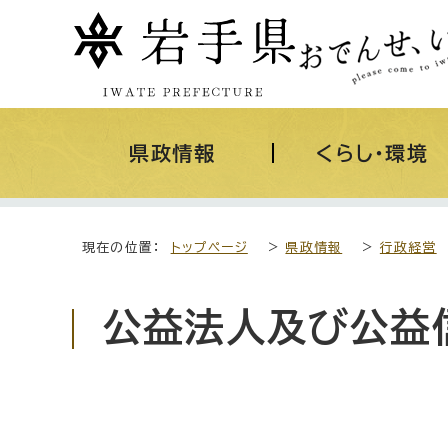
県政情報
くらし・環境
現在の位置：
トップページ
>
県政情報
>
行政経営
公益法人及び公益