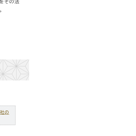
かをその法
。
ズ社の