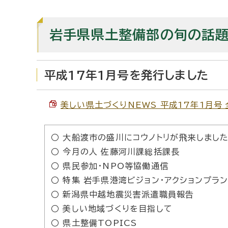
岩手県県土整備部の旬の話題
平成17年1月号を発行しました
美しい県土づくりNEWS 平成17年1月号 全ペ
○ 大船渡市の盛川にコウノトリが飛来しまし
○ 今月の人 佐藤河川課総括課長
○ 県民参加・NPO等協働通信
○ 特集 岩手県港湾ビジョン・アクションプラ
○ 新潟県中越地震災害派遣職員報告
○ 美しい地域づくりを目指して
○ 県土整備TOPICS