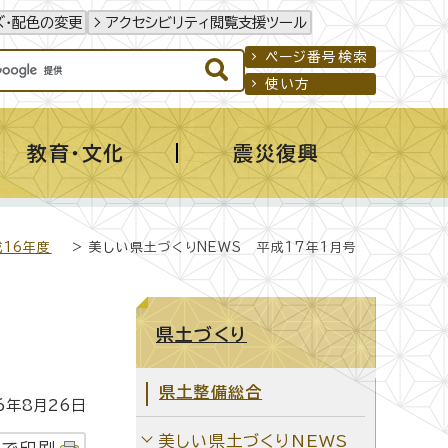
ズ・配色の変更
アクセシビリティ閲覧支援ツール
ページ番号検索
使い方
教育・文化
震災復興
成16年度
> 美しい県土づくりNEWS 平成17年1月号
県土づくり
県土整備総合
年8月26日
美しい県土づくりNEWS