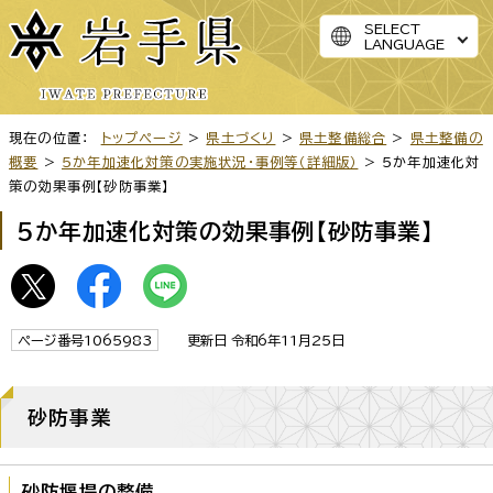
SELECT
LANGUAGE
現在の位置：
トップページ
>
県土づくり
>
県土整備総合
>
県土整備の
概要
>
5か年加速化対策の実施状況・事例等（詳細版）
> 5か年加速化対
策の効果事例【砂防事業】
5か年加速化対策の効果事例【砂防事業】
ページ番号1065983
更新日 令和6年11月25日
砂防事業
砂防堰堤の整備