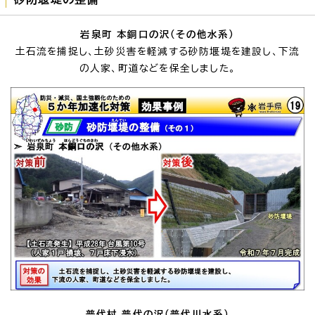
岩泉町 本銅口の沢（その他水系）
土石流を捕捉し、土砂災害を軽減する砂防堰堤を建設し、下流
の人家、町道などを保全しました。
普代村 普代の沢（普代川水系）