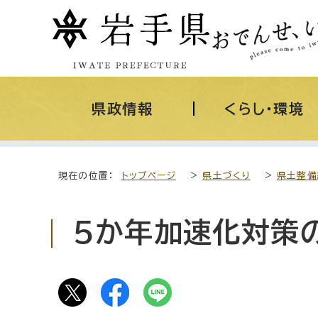
県政情報
くらし・環境
現在の位置：
トップページ
>
県土づくり
>
県土整備
5か年加速化対策