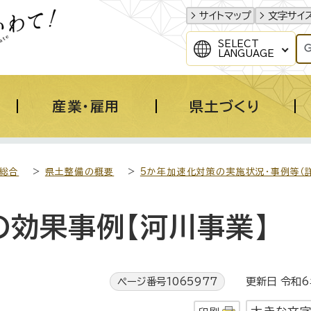
サイトマップ
文字サイ
SELECT
LANGUAGE
産業・雇用
県土づくり
総合
>
県土整備の概要
>
5か年加速化対策の実施状況・事例等（
の効果事例【河川事業】
ページ番号1065977
更新日 令和6