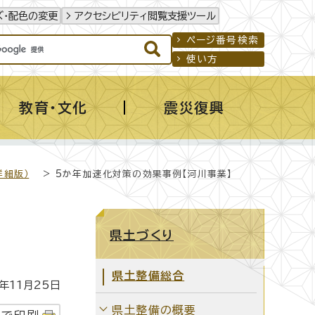
ズ・配色の変更
アクセシビリティ閲覧支援ツール
ページ番号検索
使い方
教育・文化
震災復興
詳細版）
> 5か年加速化対策の効果事例【河川事業】
県土づくり
県土整備総合
年11月25日
県土整備の概要