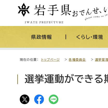
県政情報
くらし・環境
現在の位置：
トップページ
>
各種委員会
>
選挙管
選挙運動ができる