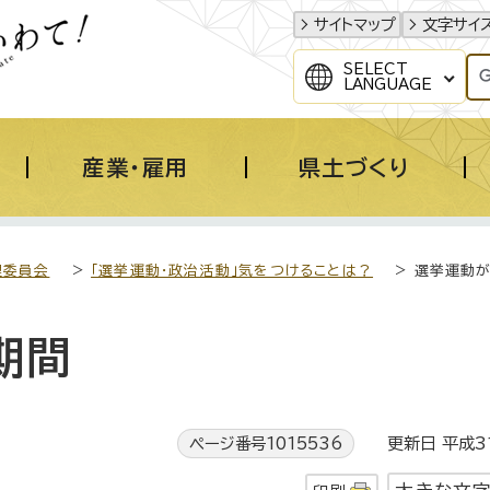
サイトマップ
文字サイ
SELECT
LANGUAGE
産業・雇用
県土づくり
理委員会
>
「選挙運動・政治活動」気をつけることは？
> 選挙運動
期間
ページ番号1015536
更新日 平成3