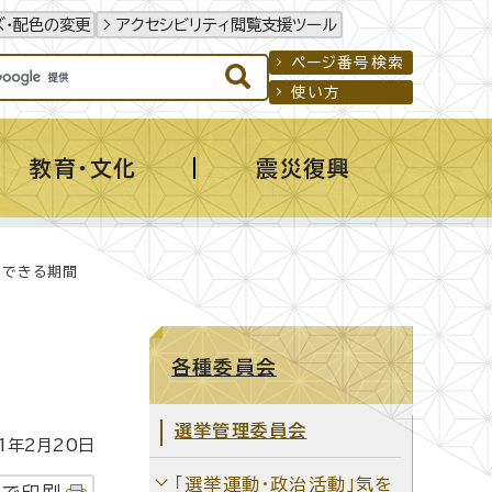
ズ・配色の変更
アクセシビリティ閲覧支援ツール
ページ番号検索
使い方
教育・文化
震災復興
ができる期間
各種委員会
選挙管理委員会
1年2月20日
「選挙運動・政治活動」気を