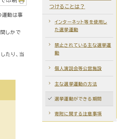
字で印刷
つけることは？
の運動は事
インターネット等を使用し
た選挙運動
の間しかで
禁止されている主な選挙運
動
したり、当
個人演説会等公営施設
主な選挙運動の方法
選挙運動ができる期間
寄附に関する注意事項