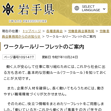
SELECT
LANGUAGE
現在の位置：
トップページ
>
各種委員会
>
労働委員会事務局
>
労働委
員会事務局からのお知らせ
> ワークルールリーフレットのご案内
ワークルールリーフレットのご案内
ページ番号1091417
更新日 令和7年10月24日
働く人が安心して仕事に取り組むためには、これから社会に出
る方も含めて、基本的な労働ルール（ワークルール）を知っておく
ことが大切です。
また、企業が人材を確保し、長く働いてもらうためには、働き
やすい職場環境づくりが欠かせません。
そのために、役立つ情報をまとめたリーフレットをご用意しま
した。「働いている方・これから働く方」「事業主の方」「学生の