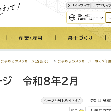
サイトマップ
文字サイ
SELECT
LANGUAGE
産業・雇用
県土づくり
>
知事からのメッセージ（過去分）
>
知事からのメッセージ 令和7年
ージ 令和8年2月
ページ番号1094797
更新日 令和8
大きな文
印刷