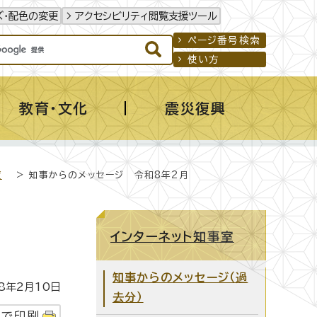
ズ・配色の変更
アクセシビリティ閲覧支援ツール
ページ番号検索
使い方
教育・文化
震災復興
度
> 知事からのメッセージ 令和8年2月
インターネット知事室
知事からのメッセージ（過
年2月10日
去分）
字で印刷