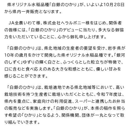
県オリジナル水稲品種「白銀のひかり」が、いよいよ10月28日
から県内一斉販売となります。
JA全農いわて様、株式会社ヘラルボニー様をはじめ、関係者
の皆様には、「白銀のひかり」のデビューに当たり、多大なる御協
力をいただいていることに、心から御礼申し上げます。
「白銀のひかり」は、県北地域の生産者の要望を受け、岩手県が
10年の歳月をかけて開発した県オリジナル水稲品種です。「銀河
のしずく」ゆずりの輝く白さと、ふっくらとした粒立ちが特徴で、
口に含むと食べ応えのある大きな粒感とともに、優しい甘みを
感じることができます。
「白銀のひかり」は、栽培適地である県北地域等において、高い
栽培技術を持つ生産者に栽培いただくとともに、令和7年度は、
県内を重点に、家庭向けの利用促進、スーパーと連携したお弁当
の販売などを実施します。「白銀のひかり」が、本県の稲作を照ら
す希望の「ひかり」となるよう、関係機関、団体が一丸となって取
り組んでいきます。