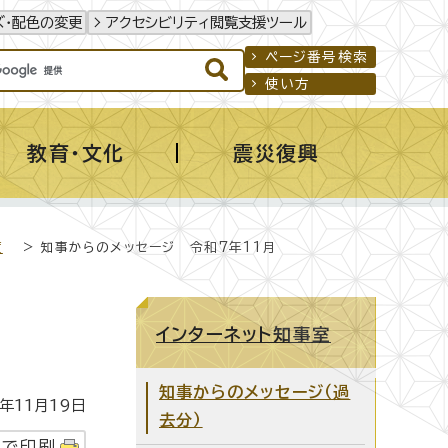
ズ・配色の変更
アクセシビリティ閲覧支援ツール
ページ番号検索
使い方
教育・文化
震災復興
度
> 知事からのメッセージ 令和7年11月
インターネット知事室
知事からのメッセージ（過
年11月19日
去分）
字で印刷