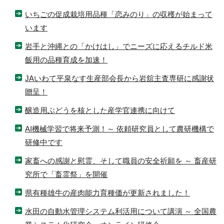
いちごの促成栽培用品種「恋みのり」の収穫が始まって
います
岩手と沖縄との「かけはし」でニーズに応えるチルド米
飯用の品種育成を加速！
JAいわて平泉なす生産部会長から岩舘主査専研に感謝状
贈呈！
醸造用ぶどうを核とした産学官連携に向けて
AI機械学習で将来予測！～ 依頼研究員として農研機構で
研修中です
家畜への感謝と慰霊、そして職員の安全祈願を ～ 畜産研
究所で「畜霊祭」を開催
県有種雄牛の産肉能力育種価が更新されました！
水田の自動水管理システム利活用について講演 ～ 全国農