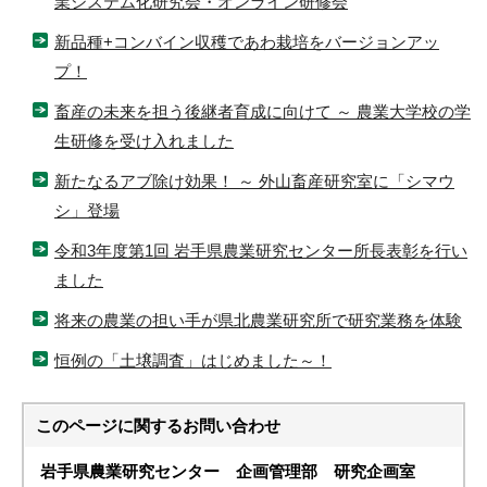
業システム化研究会・オンライン研修会
新品種+コンバイン収穫であわ栽培をバージョンアッ
プ！
畜産の未来を担う後継者育成に向けて ～ 農業大学校の学
生研修を受け入れました
新たなるアブ除け効果！ ～ 外山畜産研究室に「シマウ
シ」登場
令和3年度第1回 岩手県農業研究センター所長表彰を行い
ました
将来の農業の担い手が県北農業研究所で研究業務を体験
恒例の「土壌調査」はじめました～！
このページに関する
お問い合わせ
岩手県農業研究センター 企画管理部
研究企画室