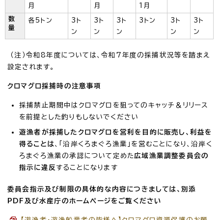
月
月
1月
数
各5トン
3ト
3ト
3ト
3トン
3ト
3ト
量
ン
ン
ン
ン
ン
（注）令和8年度については、令和7年度の採捕状況等を踏まえ
設定されます。
クロマグロ採捕時の注意事項
採捕禁止期間中はクロマグロを狙ってのキャッチ＆リリース
を前提とした釣りもしないでください
遊漁者が採捕したクロマグロを営利を目的に販売し、利益を
得ることは
、「沿岸くろまぐろ漁業」を営むことになり、沿岸く
ろまぐろ漁業の承認について定めた
広域漁業調整委員会の
指示に違反
することになります
委員会指示及び制限の具体的な内容につきましては、別添
PDF及び水産庁のホームページをご覧ください
【遊漁者・遊漁船業者の皆様へ】クロマグロ資源保護のお願