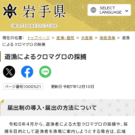
SELECT
LANGUAGE
現在の位置：
トップページ
>
産業・雇用
>
水産業
>
海面漁業
> 遊漁
によるクロマグロの採捕
遊漁によるクロマグロの採捕
ページ番号1008521
更新日 令和7年12月10日
届出制の導入・届出の方法について
令和8年4月から、遊漁者による大型クロマグロの採捕や、採
捕を目的として遊漁者を漁場に案内しようとする場合は、広域