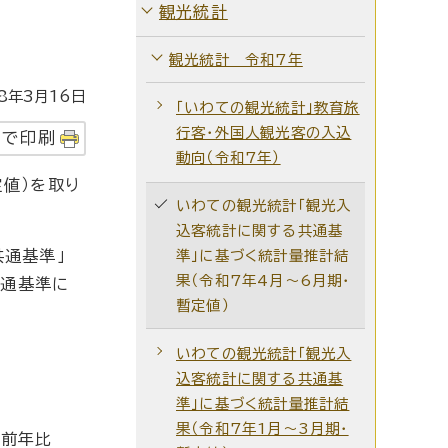
観光統計
観光統計 令和7年
年3月16日
「いわての観光統計」教育旅
行客・外国人観光客の入込
字で印刷
動向（令和7年）
値）を取り
いわての観光統計「観光入
込客統計に関する共通基
共通基準」
準」に基づく統計量推計結
果（令和7年4月～6月期・
共通基準に
暫定値）
いわての観光統計「観光入
込客統計に関する共通基
準」に基づく統計量推計結
果（令和7年1月～3月期・
、前年比