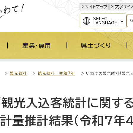
サイトマップ
文字サイ
SELECT
LANGUAGE
産業・雇用
県土づくり
>
観光統計
>
観光統計 令和7年
> いわての観光統計「観光
「観光入込客統計に関す
計量推計結果（令和7年