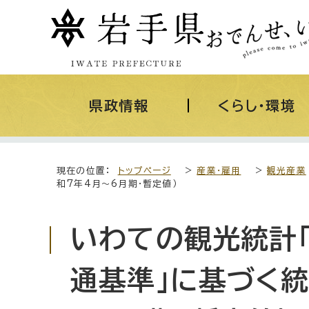
県政情報
くらし・環境
現在の位置：
トップページ
>
産業・雇用
>
観光産業
和7年4月～6月期・暫定値）
いわての観光統計
通基準」に基づく統