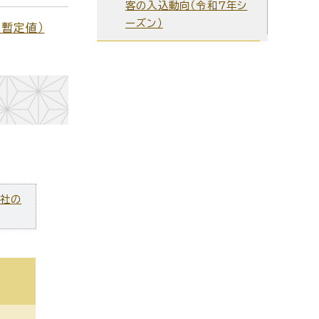
客の入込動向（令和7年シ
ーズン）
暫定値）
ズ社の