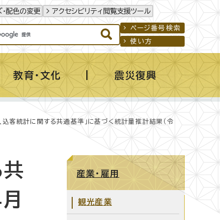
ズ・配色の変更
アクセシビリティ閲覧支援ツール
ページ番号検索
使い方
教育・文化
震災復興
入込客統計に関する共通基準」に基づく統計量推計結果（令
る共
産業・雇用
4月
観光産業