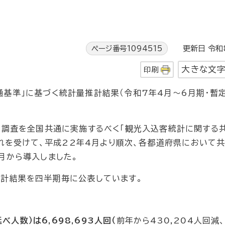
ページ番号1094515
更新日 令和8
大きな文
印刷
基準」に基づく統計量推計結果（令和7年4月～6月期・暫定
る調査を全国共通に実施するべく「観光入込客統計に関する
これを受けて、平成22年4月より順次、各都道府県において
月から導入しました。
推計結果を四半期毎に公表しています。
べ人数）は6,698,693
人回（
前年から430,204人回減