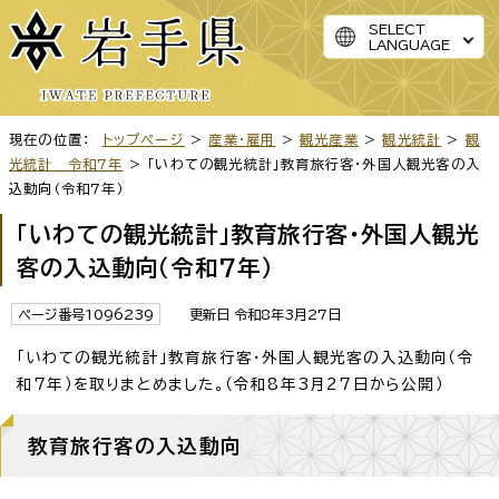
SELECT
LANGUAGE
現在の位置：
トップページ
>
産業・雇用
>
観光産業
>
観光統計
>
観
光統計 令和7年
> 「いわての観光統計」教育旅行客・外国人観光客の入
込動向（令和7年）
「いわての観光統計」教育旅行客・外国人観光
客の入込動向（令和7年）
ページ番号1096239
更新日 令和8年3月27日
「いわての観光統計」教育旅行客・外国人観光客の入込動向（令
和7年）を取りまとめました。（令和8年3月27日から公開）
教育旅行客の入込動向