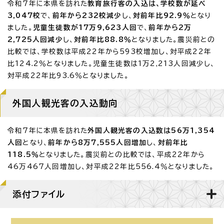
令和7年に本県を訪れた
教育旅行客の入込は、学校数が延べ
3,047校
で、
前年から232校減少
し、
対前年比92.9％
となり
ました。
児童生徒数が17万9,623人回
で、
前年から2万
2,725人回減少
し、
対前年比88.8％
となりました。震災前との
比較では、学校数は平成22年から593校増加し、対平成22年
比124.2％となりました。児童生徒数は1万2,213人回減少し、
対平成22年比93.6％となりました。
外国人観光客の入込動向
令和7年に本県を訪れた
外国人観光客の入込数は56万1,354
人回
となり、
前年から8万7,555人回増加
し、
対前年比
118.5％
となりました。震災前との比較では、平成22年から
46万467人回増加し、対平成22年比556.4％となりました。
添付ファイル