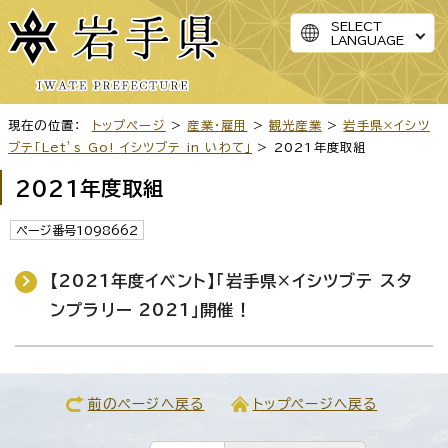
SELECT
LANGUAGE
現在の位置：
トップページ
>
産業・雇用
>
観光産業
>
岩手県×イシツ
ブテ「Let’s Go! イシツブテ in いわて」
> 2021年度取組
2021年度取組
ページ番号1098662
【2021年度イベント】「岩手県×イシツブテ スタ
ンプラリー 2021」開催！
前のページへ戻る
トップページへ戻る