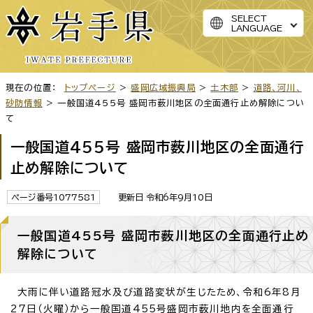
SELECT
LANGUAGE
現在の位置：
トップページ
>
盛岡広域振興局
>
土木部
>
道路、河川、
砂防情報
> 一般国道455号 盛岡市薮川地区の全面通行止め解除につい
て
一般国道455号 盛岡市薮川地区の全面通行
止め解除について
ページ番号1077581
更新日 令和6年9月10日
一般国道455号 盛岡市薮川地区の全面通行止め
解除について
大雨に伴い道路冠水及び道路変状が生じたため、令和6年8月
27日（火曜）から一般国道455号盛岡市薮川地内を全面通行