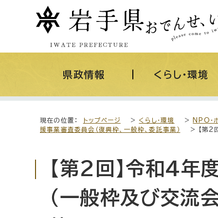
県政情報
くらし・環境
現在の位置：
トップページ
>
くらし・環境
>
NPO・
援事業審査委員会（復興枠、一般枠、委託事業）
> 【第
【第2回】令和4年
（一般枠及び交流