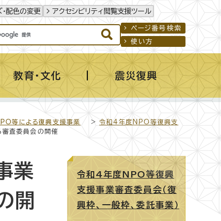
ズ・配色の変更
アクセシビリティ閲覧支援ツール
ページ番号検索
使い方
教育・文化
震災復興
NPO等による復興支援事業
>
令和4年度NPO等復興支
係る審査委員会の開催
事業
令和4年度NPO等復興
支援事業審査委員会（復
の開
興枠、一般枠、委託事業）