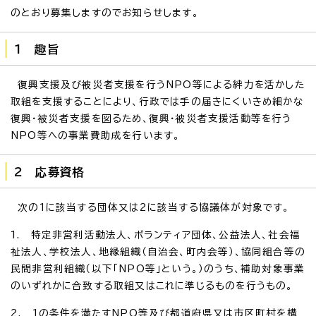
のとおり募集しますのでお知らせします。
1 趣旨
復興支援及び被災者支援を行うNPO等による絆力を活かした
取組を支援することにより、行政では手の届きにくいきめ細かな
復興・被災者支援を図るため、復興・被災者支援活動等を行う
NPO等への事業費助成を行います。
2 応募資格
次の1に該当する団体又は2に該当する協議体が対象です。
1. 特定非営利活動法人、ボランティア団体、公益法人、社会福
祉法人、学校法人、地縁組織（自治会、町内会等）、協同組合等の
民間非営利組織（以下「NPO等」という。）のうち、補助対象事業
のいずれかに合致する取組又はこれに準じるものを行うもの。
2. 1の条件を満たすNPO等及び都道府県又は市区町村を構