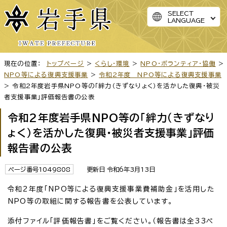
SELECT
LANGUAGE
現在の位置：
トップページ
>
くらし・環境
>
NPO・ボランティア・協働
>
NPO等による復興支援事業
>
令和2年度 NPO等による復興支援事業
> 令和2年度岩手県NPO等の「絆力（きずなりょく）を活かした復興・被災
者支援事業」評価報告書の公表
令和2年度岩手県NPO等の「絆力（きずなり
ょく）を活かした復興・被災者支援事業」評価
報告書の公表
ページ番号1049808
更新日 令和6年3月13日
令和2年度「NPO等による復興支援事業費補助金」を活用した
NPO等の取組に関する報告書を公表しています。
添付ファイル「評価報告書」をご覧ください。（報告書は全33ペ