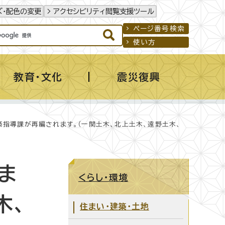
ズ・配色の変更
アクセシビリティ閲覧支援ツール
ページ番号検索
使い方
教育・文化
震災復興
築指導課が再編されます。（一関土木、北上土木、遠野土木、
ま
くらし・環境
木、
住まい・建築・土地