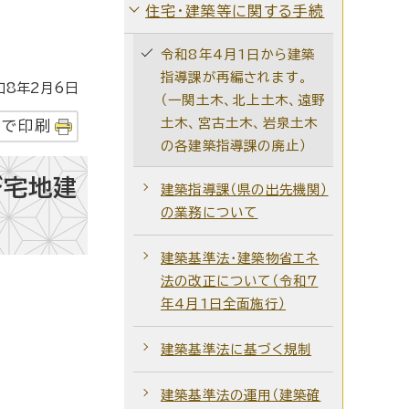
住宅・建築等に関する手続
令和8年4月1日から建築
指導課が再編されます。
8年2月6日
（一関土木、北上土木、遠野
土木、宮古土木、岩泉土木
字で印刷
の各建築指導課の廃止）
び宅地建
建築指導課（県の出先機関）
の業務について
建築基準法・建築物省エネ
法の改正について（令和7
年4月1日全面施行）
建築基準法に基づく規制
建築基準法の運用（建築確