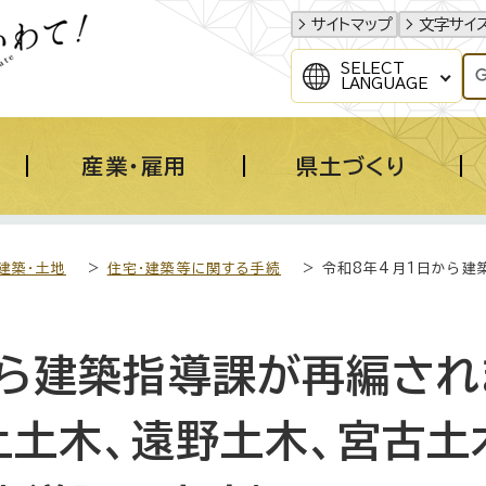
サイトマップ
文字サイ
SELECT
LANGUAGE
産業・雇用
県土づくり
建築・土地
>
住宅・建築等に関する手続
> 令和8年4月1日から建
から建築指導課が再編され
上土木、遠野土木、宮古土