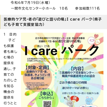
令和6年7月19日（水曜）
一関市文化センター小ホール 18名 参加総数111名
医療的ケア児・者の「遊びと語りの場」I care パーク（県子
ども子育て支援室協力）
1 目的
子ど
も保護
者も楽し
む場の
提供を
通し、子
育ての
たのしさ
を知る
機会の
提供を
行うとと