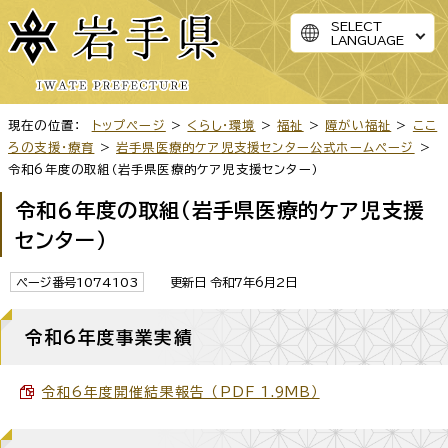
SELECT
LANGUAGE
現在の位置：
トップページ
>
くらし・環境
>
福祉
>
障がい福祉
>
ここ
ろの支援・療育
>
岩手県医療的ケア児支援センター公式ホームページ
>
令和6年度の取組（岩手県医療的ケア児支援センター）
令和6年度の取組（岩手県医療的ケア児支援
センター）
ページ番号1074103
更新日 令和7年6月2日
令和6年度事業実績
令和6年度開催結果報告 （PDF 1.9MB）