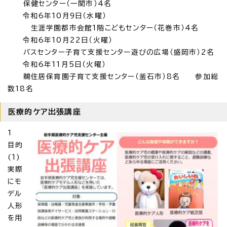
保健センター（一関市）4名
令和6年10月9日（水曜）
生涯学園都市会館1階こどもセンター（花巻市）4名
令和6年10月22日（火曜）
バスセンター子育て支援センター遊びの広場（盛岡市）2名
令和6年11月5日（火曜）
鵜住居保育園子育て支援センター（釜石市）8名 参加総
数18名
医療的ケア出張講座
1
目的
(1)
実際
にモ
デル
人形
を用