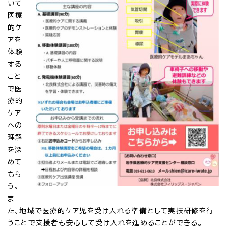
いて
医療
的ケ
アを
体験
する
こと
で医
療的
ケア
への
理解
を深
めて
もら
う。
ま
た、地域で医療的ケア児を受け入れる準備として実技研修を行
うことで支援者も安心して受け入れを進めることができる。