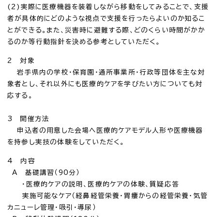
(2)実際に医療機器を装着しながら移動をしてみることで、支援
者が具体的にどのような視点で支援を行ったらよいのか知るこ
とができる。また、災害時に避難する際、どのくらい時間がかか
るのか等行動指針を決める参考としていただく。
2 対象
岩手県内の学校・保育園・通所事業所・行政等団体を主な対
象者とし、それ以外にも医療的ケアを学びたい方についても対
応する。
3 開催方法
申込者の用意した会場へ医療的ケアモデル人形や医療機器
を持参し実技の体験をしていただく。
4 内容
A 基礎講習（90分）
・医療的ケアの説明、医療的ケアの体験、質疑応答
実施可能なケア（経鼻経管栄養・胃瘻からの経管栄養・気管
カニューレ管理・吸引・導尿）