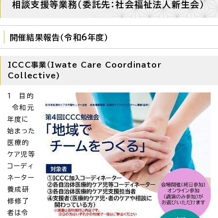
相談支援等業務（委託先：社会福祉法人新生会）
開催結果報告（令和6年度）
ICCC事業（Iwate Care Coordinator
Collective)
1 目的
令和元
年度に
始まった
医療的
ケア児等
コーディ
ネーター
養成研
修修了
者は令