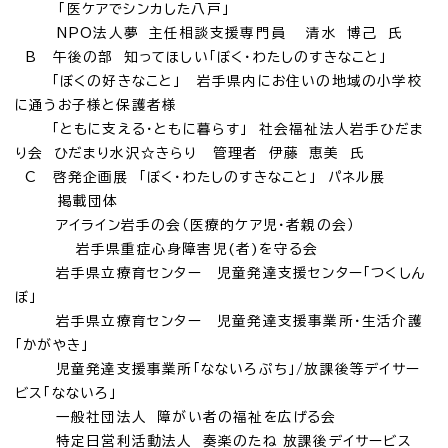
「医ケアでシンカした八戸」
NPO法人夢 主任相談支援専門員 清水 博己 氏
B 午後の部 知ってほしい「ぼく・わたしのすきなこと」
「ぼくの好きなこと」 岩手県内にお住いの地域の小学校
に通うお子様と保護者様
「ともに支える・ともに暮らす」 社会福祉法人岩手ひだま
り会 ひだまり水沢☆きらり 管理者 伊藤 恵美 氏
C 啓発企画展 「ぼく・わたしのすきなこと」 パネル展
掲載団体
アイライン岩手の会（医療的ケア児・者親の会）
岩手県重症心身障害児(者)を守る会
岩手県立療育センター 児童発達支援センター「つくしん
ぼ」
岩手県立療育センター 児童発達支援事業所・生活介護
「かがやき」
児童発達支援事業所「なないろぷち」/放課後等デイサー
ビス「なないろ」
一般社団法人 障がい者の福祉を広げる会
特定日営利活動法人 奏楽のたね 放課後デイサービス