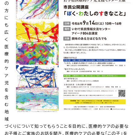
の
方
に
も
広
く
医
療
的
ケ
ア
児
を
含
む
地
域
づくりについて知ってもらうことを目的に、医療的ケアの必要な
お子様とご家族のお話を聞き、医療的ケアの必要な「この子」を