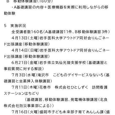
B 移動体験講習（180分）
・A基礎講習の内容＋医療機器を実際に利用しながらの移
動体験
5 実施状況
全受講者数160名（A基礎講習11件、B移動体験講習3件）
4月13日（土曜）岩手医科大学アウトドア同好会りんごネー
ド出張講座（移動体験講習）
4月14日（日曜）岩手医科大学アウトドア同好会りんごネー
ド出張講座（移動体験講習）
6月21日（金曜）岩手県立気仙光陵支援学校（基礎講習と
事前質問に対する解説）
7月3日（水曜）滝沢市 こどものデイサービスなないろ（基
礎講習と坐薬挿入体験講習）
7月11日（木曜）花巻市 株式会社ひとしずく 訪問看護
ステーションはちどり
（基礎講習、移動体験講習、発電機体験講習（北良
株式会社防災事業部による））
7月16日（火曜）盛岡市子ども未来部子育てあんしん課（盛