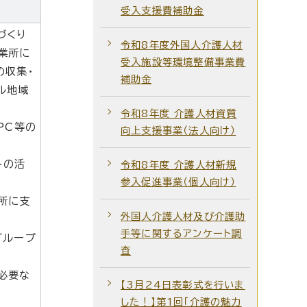
受入支援費補助金
づくり
令和8年度外国人介護人材
業所に
受入施設等環境整備事業費
の収集・
補助金
ル地域
令和8年度 介護人材資質
PC等の
向上支援事業（法人向け）
トの活
令和8年度 介護人材新規
参入促進事業（個人向け）
所に支
外国人介護人材及び介護助
手等に関するアンケート調
グループ
査
必要な
【3月24日表彰式を行いま
した！】第1回「介護の魅力