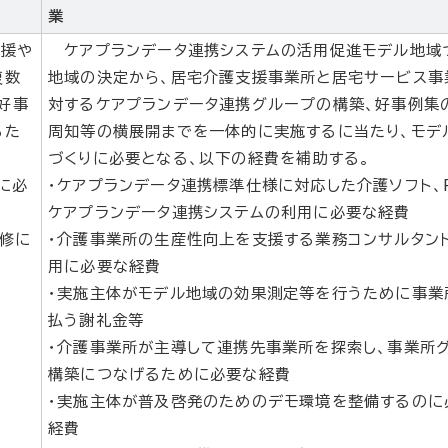
業
支援や
ケアプランデータ連携システムの活用促進モデル地域
複数
地域の決定から、居宅介護支援事業所と居宅サービス事
好事
対するケアプランデータ連携グループの構築、好事例集
るた
周知等の横展開までを一体的に実施するに当たり、モデ
づくりに必要となる、以下の経費を補助する。
に必
・ケアプランデータ連携標準仕様に対応した介護ソフト、
ケアプランデータ連携システムの利用に必要な経費
修に
・介護事業所の生産性向上を支援する業務コンサルタン
用に必要な経費
・実施主体がモデル地域の効果測定等を行うために事業
払う謝礼金等
・介護事業所が主導して連携先事業所を探索し、事業所
構築につなげるために必要な経費
・実施主体が普及啓発のためのデモ環境を整備するのに
経費