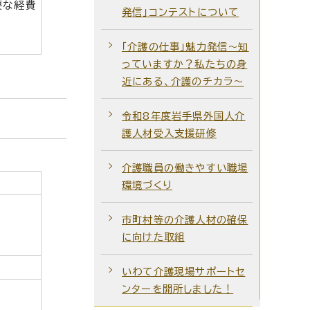
要な経費
発信」コンテストについて
「介護の仕事」魅力発信～知
っていますか？私たちの身
近にある、介護のチカラ～
令和8年度岩手県外国人介
護人材受入支援研修
介護職員の働きやすい職場
環境づくり
市町村等の介護人材の確保
に向けた取組
いわて介護現場サポートセ
ンターを開所しました！