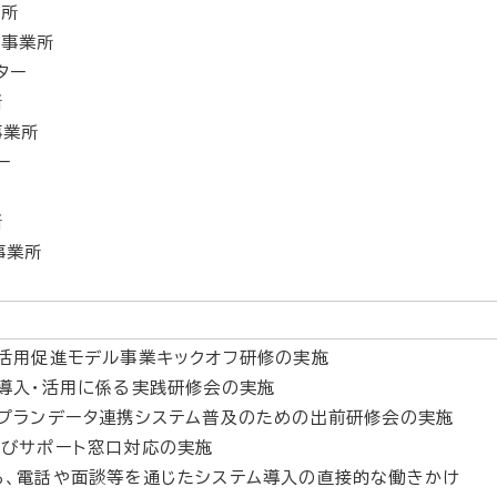
業所
護事業所
ター
所
事業所
ー
所
事業所
ム活用促進モデル事業キックオフ研修の実施
ム導入・活用に係る実践研修会の実施
アプランデータ連携システム普及のための出前研修会の実施
及びサポート窓口対応の実施
る、電話や面談等を通じたシステム導入の直接的な働きかけ