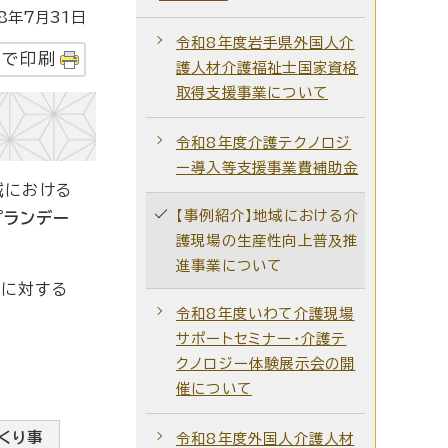
年7月31日
令和8年度岩手県外国人介
字で印刷
護人材介護福祉士国家資格
取得支援事業について
令和8年度介護テクノロジ
ー導入等支援事業費補助金
域における
【事例紹介】地域における介
プランデー
護現場の生産性向上普及推
進事業について
員に対する
令和8年度いわて介護現場
サポートセミナー・介護テ
クノロジー体験展示会の開
催について
くり事
令和8年度外国人介護人材