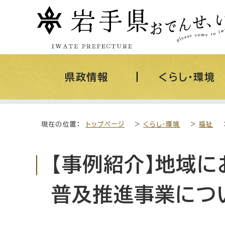
県政情報
くらし・環境
現在の位置：
トップページ
>
くらし・環境
>
福祉
【事例紹介】地域
普及推進事業につ