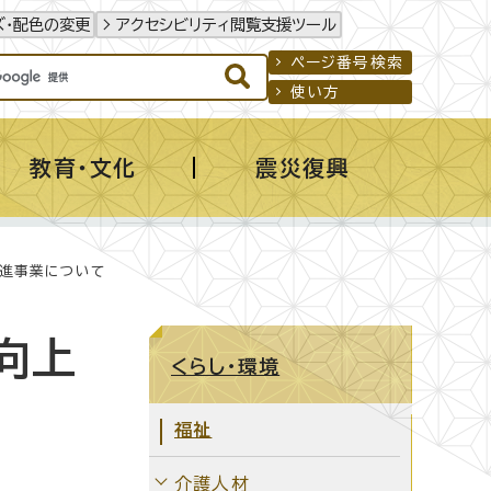
ズ・配色の変更
アクセシビリティ閲覧支援ツール
ページ番号検索
使い方
教育・文化
震災復興
推進事業について
向上
くらし・環境
福祉
介護人材