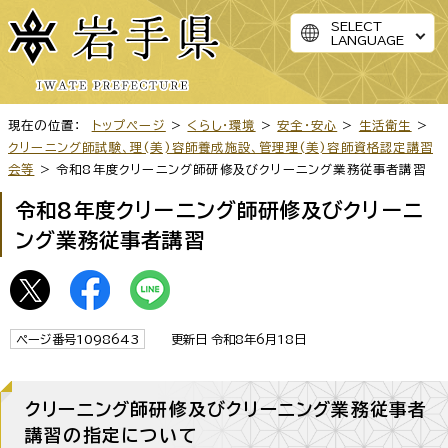
SELECT
LANGUAGE
現在の位置：
トップページ
>
くらし・環境
>
安全・安心
>
生活衛生
>
クリーニング師試験、理(美)容師養成施設、管理理(美)容師資格認定講習
会等
> 令和8年度クリーニング師研修及びクリーニング業務従事者講習
令和8年度クリーニング師研修及びクリーニ
ング業務従事者講習
ページ番号1098643
更新日 令和8年6月18日
クリーニング師研修及びクリーニング業務従事者
講習の指定について