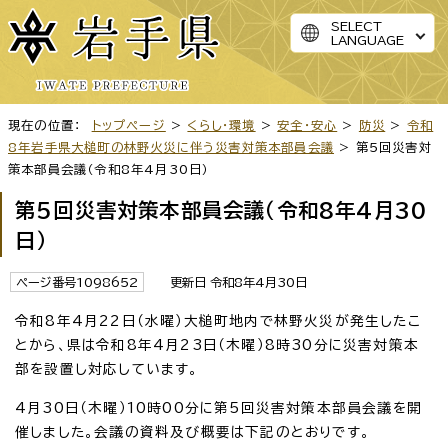
SELECT
LANGUAGE
現在の位置：
トップページ
>
くらし・環境
>
安全・安心
>
防災
>
令和
8年岩手県大槌町の林野火災に伴う災害対策本部員会議
> 第5回災害対
策本部員会議（令和8年4月30日）
第5回災害対策本部員会議（令和8年4月30
日）
ページ番号1098652
更新日 令和8年4月30日
令和8年4月22日（水曜）大槌町地内で林野火災が発生したこ
とから、県は令和8年4月23日（木曜）8時30分に災害対策本
部を設置し対応しています。
4月30日（木曜）10時00分に第5回災害対策本部員会議を開
催しました。会議の資料及び概要は下記のとおりです。