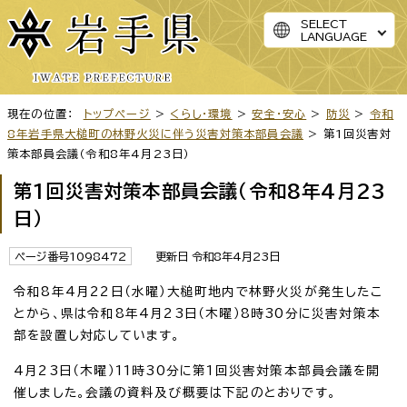
SELECT
LANGUAGE
現在の位置：
トップページ
>
くらし・環境
>
安全・安心
>
防災
>
令和
8年岩手県大槌町の林野火災に伴う災害対策本部員会議
> 第1回災害対
策本部員会議（令和8年4月23日）
第1回災害対策本部員会議（令和8年4月23
日）
ページ番号1098472
更新日 令和8年4月23日
令和8年4月22日（水曜）大槌町地内で林野火災が発生したこ
とから、県は令和8年4月23日（木曜）8時30分に災害対策本
部を設置し対応しています。
4月23日（木曜）11時30分に第1回災害対策本部員会議を開
催しました。会議の資料及び概要は下記のとおりです。