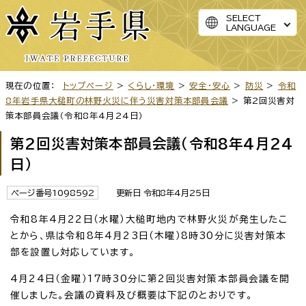
SELECT
LANGUAGE
現在の位置：
トップページ
>
くらし・環境
>
安全・安心
>
防災
>
令和
8年岩手県大槌町の林野火災に伴う災害対策本部員会議
> 第2回災害対
策本部員会議（令和8年4月24日）
第2回災害対策本部員会議（令和8年4月24
日）
ページ番号1098592
更新日 令和8年4月25日
令和8年4月22日（水曜）大槌町地内で林野火災が発生したこ
とから、県は令和8年4月23日（木曜）8時30分に災害対策本
部を設置し対応しています。
4月24日（金曜）17時30分に第2回災害対策本部員会議を開
催しました。会議の資料及び概要は下記のとおりです。