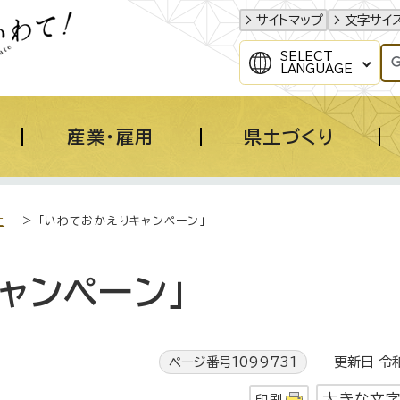
サイトマップ
文字サイ
SELECT
LANGUAGE
産業・雇用
県土づくり
住
> 「いわておかえりキャンペーン」
ャンペーン」
ページ番号1099731
更新日 令和
大きな文
印刷