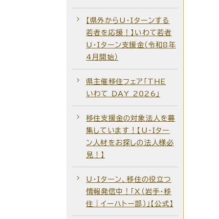
【県外からU・Iターンする
若者を応援！】いわて若者
U・Iターン支援金（令和8年
4月開始）
県主催移住フェア「THE
いわて DAY 2026」
移住支援金の対象法人を募
集しています！【U・Iター
ン人材をお探しの法人様必
見！】
U・Iターン、移住の役立つ
情報発信中！「X（岩手・移
住｜イーハトー部）」【公式】