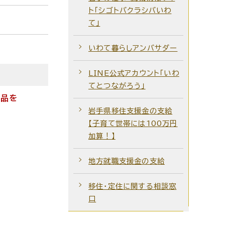
ト「シゴトバクラシバいわ
て」
いわて暮らしアンバサダー
LINE公式アカウント「いわ
てとつながろう」
産品を
岩手県移住支援金の支給
【子育て世帯には100万円
加算！】
地方就職支援金の支給
移住・定住に関する相談窓
口