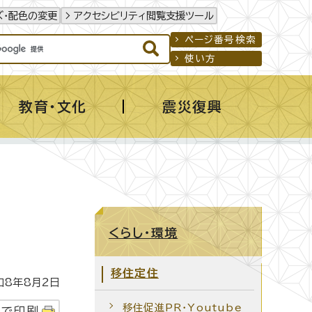
ズ・配色の変更
アクセシビリティ閲覧支援ツール
ページ番号検索
使い方
教育・文化
震災復興
くらし・環境
移住定住
8年8月2日
移住促進PR・Youtube
字で印刷