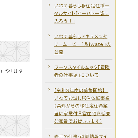
いわて暮らし移住定住ポー
タルサイト「イーハトー部に
入ろう！」
いわて暮らしドキュメンタ
リームービー「＆iwate」の
公開
ワークスタイルムック『冒険
」や「Uタ
者の仕事場』について
【令和8年度の募集開始】
いわてお試し居住体験事業
（県外からの移住定住希望
者に家電付県営住宅を低廉
な家賃でお貸しします）
岩手の仕事・就職情報サイ