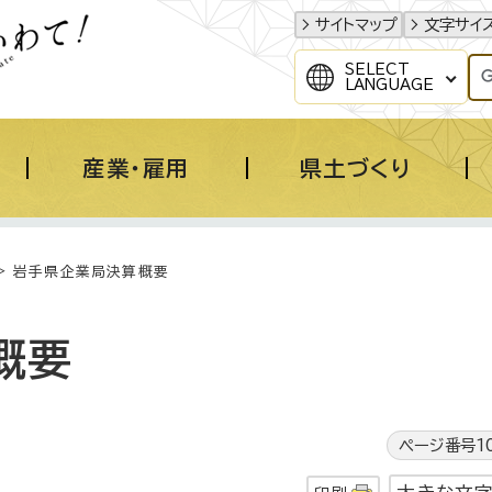
サイトマップ
文字サイ
SELECT
LANGUAGE
産業・雇用
県土づくり
> 岩手県企業局決算概要
概要
ページ番号10