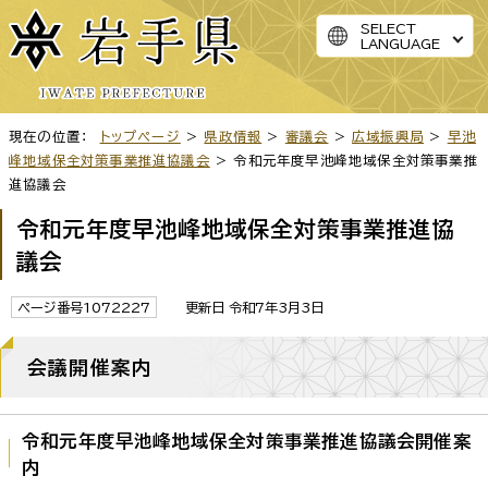
SELECT
LANGUAGE
現在の位置：
トップページ
>
県政情報
>
審議会
>
広域振興局
>
早池
峰地域保全対策事業推進協議会
> 令和元年度早池峰地域保全対策事業推
進協議会
令和元年度早池峰地域保全対策事業推進協
議会
ページ番号1072227
更新日 令和7年3月3日
会議開催案内
令和元年度早池峰地域保全対策事業推進協議会開催案
内