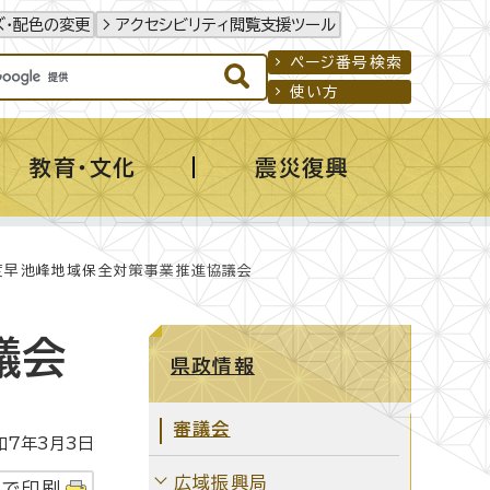
ズ・配色の変更
アクセシビリティ閲覧支援ツール
ページ番号検索
使い方
教育・文化
震災復興
度早池峰地域保全対策事業推進協議会
議会
県政情報
審議会
7年3月3日
広域振興局
字で印刷