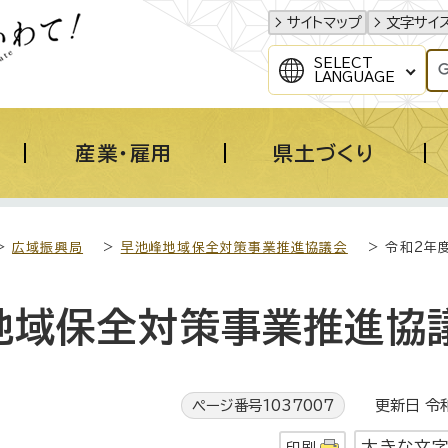
サイトマップ
文字サイ
SELECT
LANGUAGE
産業・雇用
県土づくり
>
広域振興局
>
早池峰地域保全対策事業推進協議会
> 令和2年
地域保全対策事業推進協
ページ番号1037007
更新日 令和
大きな文
印刷