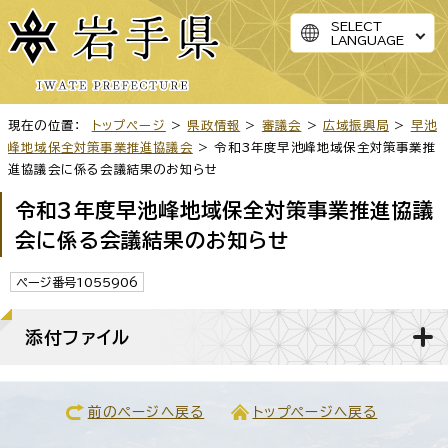
SELECT
LANGUAGE
現在の位置：
トップページ
>
県政情報
>
審議会
>
広域振興局
>
早池
峰地域保全対策事業推進協議会
> 令和3年度早池峰地域保全対策事業推
進協議会に係る会議結果のお知らせ
令和3年度早池峰地域保全対策事業推進協議
会に係る会議結果のお知らせ
ページ番号1055906
添付ファイル
前のページへ戻る
トップページへ戻る