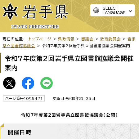
SELECT
LANGUAGE
現在の位置：
トップページ
>
県政情報
>
審議会
>
教育委員会
>
岩手
県立図書館協議会
> 令和7年度第2回岩手県立図書館協議会開催案内
令和7年度第2回岩手県立図書館協議会開催
案内
ページ番号1095471
更新日 令和8年2月25日
令和7年度第2回岩手県立図書館協議会（公開）
開催日時