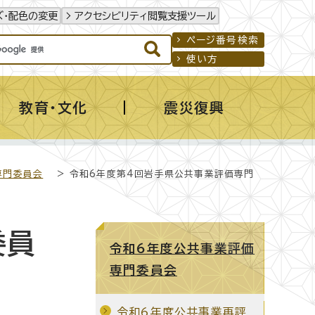
ズ・配色の変更
アクセシビリティ閲覧支援ツール
ページ番号検索
使い方
教育・文化
震災復興
専門委員会
> 令和6年度第4回岩手県公共事業評価専門
委員
令和6年度公共事業評価
専門委員会
令和6年度公共事業再評