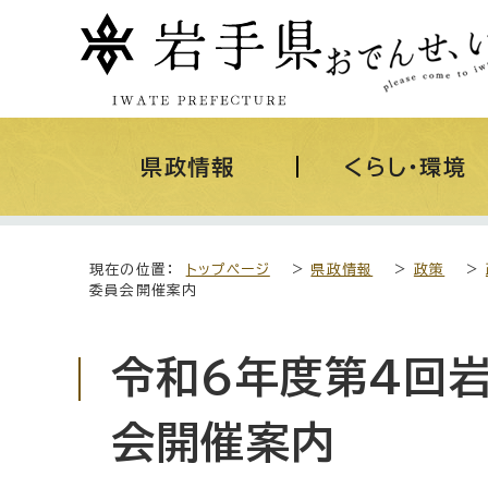
県政情報
くらし・環境
現在の位置：
トップページ
>
県政情報
>
政策
>
委員会開催案内
令和6年度第4回
会開催案内