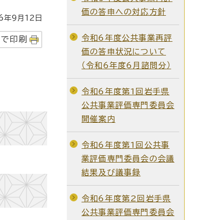
価の答申への対応方針
年9月12日
令和6年度公共事業再評
字で印刷
価の答申状況について
（令和6年度6月諮問分）
令和6年度第1回岩手県
公共事業評価専門委員会
開催案内
令和6年度第1回公共事
業評価専門委員会の会議
結果及び議事録
令和6年度第2回岩手県
公共事業評価専門委員会