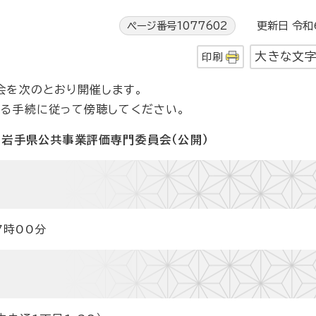
ページ番号1077602
更新日 令和6
大きな文
印刷
会を次のとおり開催します。
める手続に従って傍聴してください。
回岩手県公共事業評価専門委員会（公開）
7時00分