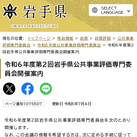
SELECT
LANGUAGE
現在の位置：
トップページ
>
県政情報
>
政策
>
政策評価
>
公共事業
評価専門委員会
>
令和6年度公共事業評価専門委員会
> 令和6年度第2
回岩手県公共事業評価専門委員会開催案内
令和6年度第2回岩手県公共事業評価専門委
員会開催案内
ページ番号1075687
更新日 令和6年7月4日
令和6年度第2回岩手県公共事業評価専門委員会を次のとおり
開催します。
なお、この会議の傍聴を希望する方は、次に定める手続に従って