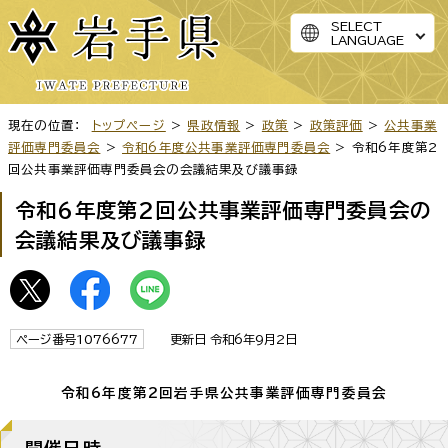
SELECT
LANGUAGE
現在の位置：
トップページ
>
県政情報
>
政策
>
政策評価
>
公共事業
評価専門委員会
>
令和6年度公共事業評価専門委員会
> 令和6年度第2
回公共事業評価専門委員会の会議結果及び議事録
令和6年度第2回公共事業評価専門委員会の
会議結果及び議事録
ページ番号1076677
更新日 令和6年9月2日
令和6年度第2回岩手県公共事業評価専門委員会
開催日時