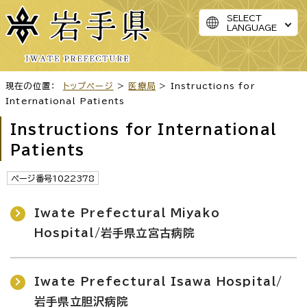
SELECT
LANGUAGE
現在の位置：
トップページ
>
医療局
> Instructions for
International Patients
Instructions for International
Patients
ページ番号1022378
Iwate Prefectural Miyako
Hospital/岩手県立宮古病院
Iwate Prefectural Isawa Hospital/
岩手県立胆沢病院